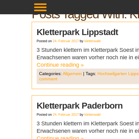
Posts Tagged With:
K
Kletterpark Lippstadt
Posted on
24. Februar 2017
by
kletterwald
3 Stunden klettern im Kletterpark Soest
Erwachsenen waren vorher noch nie in ein
Continue reading
»
Categories:
Allgemein
|
Tags:
Hochseilgarten Lipps
comment
Kletterpark Paderborn
Posted on
24. Februar 2017
by
kletterwald
3 Stunden klettern im Kletterpark Soes
Erwachsenen waren vorher noch nie in ein
Continue reading
»