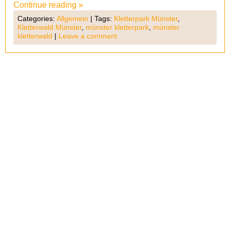
Continue reading
»
Categories:
Allgemein
|
Tags:
Kletterpark Münster
,
Kletterwald Münster
,
münster kletterpark
,
münster
kletterwald
|
Leave a comment