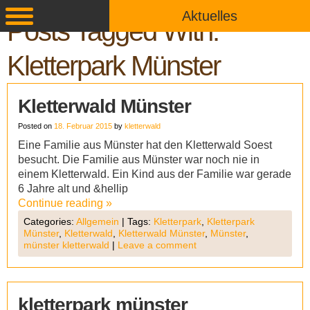
Aktuelles
Posts Tagged With:
Kletterpark Münster
Kletterwald Münster
Posted on
18. Februar 2015
by
kletterwald
Eine Familie aus Münster hat den Kletterwald Soest
besucht. Die Familie aus Münster war noch nie in
einem Kletterwald. Ein Kind aus der Familie war gerade
6 Jahre alt und &hellip
Continue reading
»
Categories:
Allgemein
|
Tags:
Kletterpark
,
Kletterpark
Münster
,
Kletterwald
,
Kletterwald Münster
,
Münster
,
münster kletterwald
|
Leave a comment
kletterpark münster