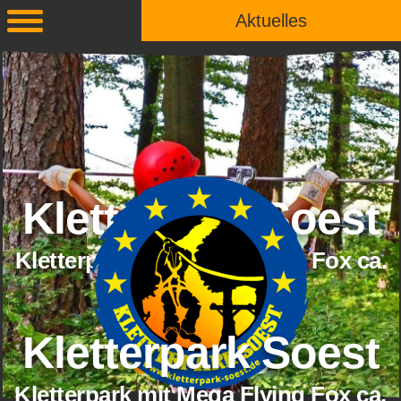
Aktuelles
Kletterpark Soest
Kletterpark mit Mega Flying Fox ca.
800 Meter
Kletterpark Soest
Kletterpark mit Mega Flying Fox ca.