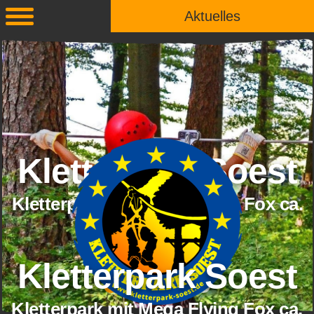
Aktuelles
Kletterpark Soest
Kletterpark mit Mega Flying Fox ca.
800 Meter
Kletterpark Soest
Kletterpark mit Mega Flying Fox ca.