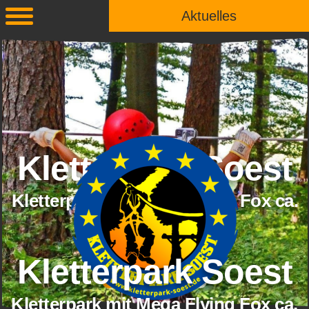
Aktuelles
Kletterpark Soest
Kletterpark mit Mega Flying Fox ca.
800 Meter
Kletterpark Soest
Kletterpark mit Mega Flying Fox ca.